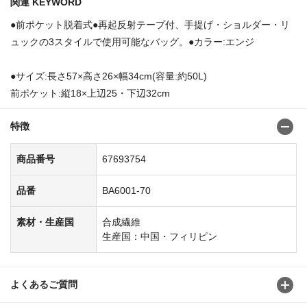
関連 KEYWORD
●前ポケット脱着式●再起反射テープ付、手提げ・ショルダー・リ
ュックの3スタイルで使用可能なバッグ。●カラー:エンジ
●サイズ:長さ57×高さ26×幅34cm(容量:約50L)
前ポケット:縦18×上辺25・下辺32cm
特徴
商品番号
67693754
品番
BA6001-70
素材・生産国
合成繊維
生産国：中国・フィリピン
よくあるご質問