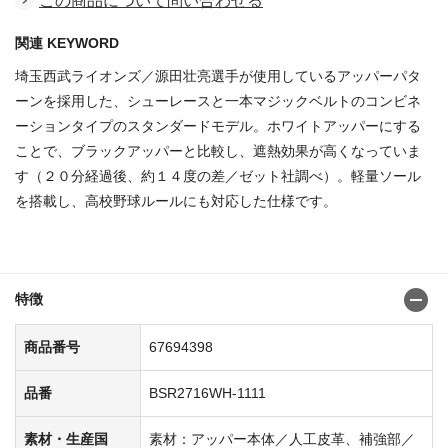
この商品について問い合わせる
関連 KEYWORD
埼玉西武ライオンズ／源田壮亮選手が使用しているアッパーパタ
ーンを採用した、シューレースと一本マジックベルトのコンビネ
ーションタイプのスタンダードモデル。ホワイトアッパーにする
ことで、ブラックアッパーと比較し、遮熱効果が高くなっていま
す（２０分経過後、約１４度の差／ゼット社調べ）。軽量ソール
を搭載し、高校野球ルールにも対応した仕様です。
商品番号：67694323
特徴
商品番号
67694398
品番
BSR2716WH-1111
素材・生産国
素材：アッパー本体／人工皮革、補強部／