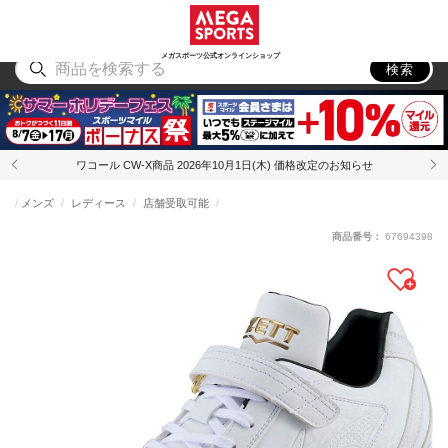
スポーツ
アウトドア
ブランド
アイテム
から探す
から探す
から探す
から探す
メガスポーツ公式オンラインショップ
検索
ワコール CW-X商品 2026年10月1日(木) 価格改定のお知らせ
メンズ
レディース
店舗受取可能
商品番号：
67694398