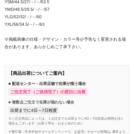
YSM/44.5/27/－/－/53.5
YMD/48.5/29.5/－/－/57
YLG/52/32/－/－/60
YXL/56/34.5/－/－/63
※掲載画像の仕様・デザイン・カラー等が予告なく変更される場
合があります。あらかじめご了承下さい。
【商品出荷についてご案内】
■ 配送センター・出荷店舗で在庫が揃う場合
ご注文完了（ご決済完了）の翌日に出荷
■ 複数点ご注文で在庫が揃わない場合
出荷までに4日～7日程度
※ご注文商品によっては、１点注文でも出荷までに4日～7日程度お時間を頂く
場合もございます（お取り寄せ・おまとめのため）
※繁忙期（年末年始やゴールデンウィーク、お盆等）やセール時期は, 通常より