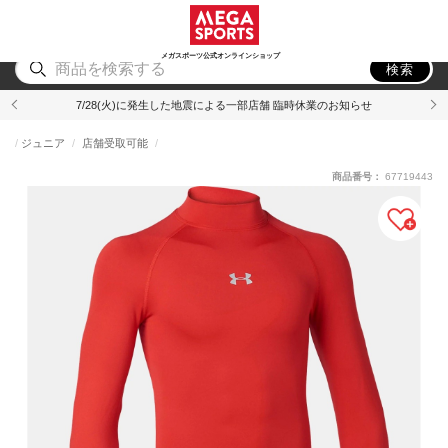
スポーツ
アウトドア
ブランド
アイテム
から探す
から探す
から探す
から探す
メガスポーツ公式オンラインショップ
検索
7/28(火)に発生した地震による一部店舗 臨時休業のお知らせ
ジュニア
店舗受取可能
商品番号：
67719443