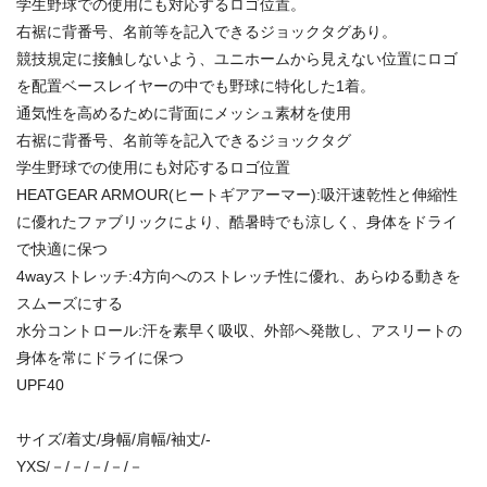
学生野球での使用にも対応するロゴ位置。
右裾に背番号、名前等を記入できるジョックタグあり。
競技規定に接触しないよう、ユニホームから見えない位置にロゴ
を配置ベースレイヤーの中でも野球に特化した1着。
通気性を高めるために背面にメッシュ素材を使用
右裾に背番号、名前等を記入できるジョックタグ
学生野球での使用にも対応するロゴ位置
HEATGEAR ARMOUR(ヒートギアアーマー):吸汗速乾性と伸縮性
に優れたファブリックにより、酷暑時でも涼しく、身体をドライ
で快適に保つ
4wayストレッチ:4方向へのストレッチ性に優れ、あらゆる動きを
スムーズにする
水分コントロール:汗を素早く吸収、外部へ発散し、アスリートの
身体を常にドライに保つ
UPF40
サイズ/着丈/身幅/肩幅/袖丈/-
YXS/－/－/－/－/－