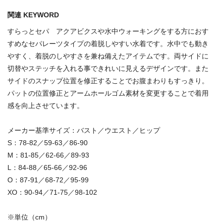
関連 KEYWORD
すらっとセパ アクアビクスや水中ウォーキングをする方におす
すめなセパレーツタイプの着脱しやすい水着です。水中でも動き
やすく、着脱のしやすさを兼ね備えたアイテムです。両サイドに
切替やステッチを入れる事できれいに見えるデザインです。また
サイドのスナップ位置を修正することでお腹まわりもすっきり。
パットの位置修正とアームホールゴム素材を変更することで着用
感を向上させています。
メーカー基準サイズ：バスト／ウエスト／ヒップ
S：78-82／59-63／86-90
M：81-85／62-66／89-93
L：84-88／65-66／92-96
O：87-91／68-72／95-99
XO：90-94／71-75／98-102
※単位（cm）