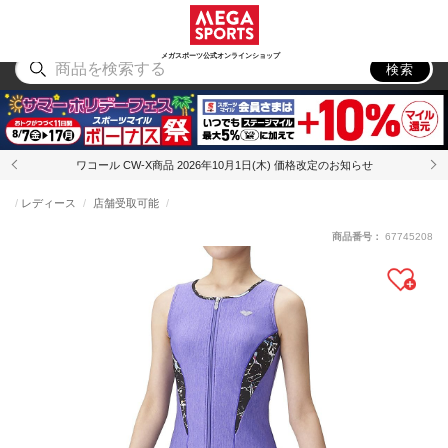
スポーツ
アウトドア
ブランド
アイテム
から探す
から探す
から探す
から探す
メガスポーツ公式オンラインショップ
検索
ワコール CW-X商品 2026年10月1日(木) 価格改定のお知らせ
レディース
店舗受取可能
商品番号：
67745208