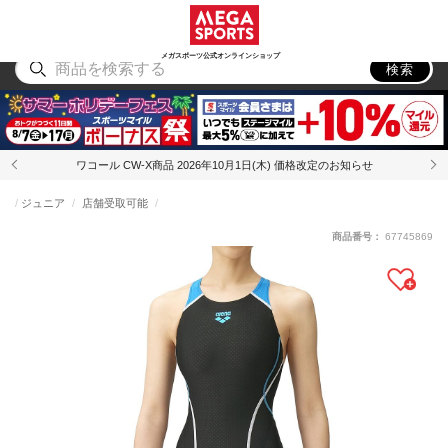
スポーツ
アウトドア
ブランド
アイテム
から探す
から探す
から探す
から探す
メガスポーツ公式オンラインショップ
検索
ワコール CW-X商品 2026年10月1日(木) 価格改定のお知らせ
ジュニア
店舗受取可能
商品番号：
67745869