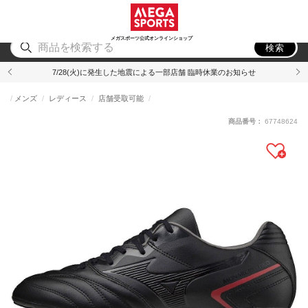
スポーツ
アウトドア
ブランド
アイテム
から探す
から探す
から探す
から探す
メガスポーツ公式オンラインショップ
検索
7/28(火)に発生した地震による一部店舗 臨時休業のお知らせ
メンズ
レディース
店舗受取可能
商品番号：
67748624