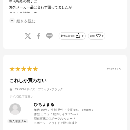
甲高幅広の息子は
海外メーカー品は合わず困ってましたが
こちらを試着して
履きやすさに感動し、色違いで2足購入させていただきました。
続きを読む
とても蹴りやすく大満足みたいです。
参考になった
0
Like!
0
2022.11.5
これしか買わない
色：27.0CM
サイズ：ブラック×ブラック
サイズ感
:丁度良い
ひちょまる
年代:
10代
性別:
男性
身長:
161～165cm
体型:
ふつう
靴のサイズ:
27cm
現在実施のスポーツ:
サッカー
スポーツ・アウトドア歴:
3年以上