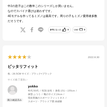
中2の息子はこの数年このシリーズしか買いません。
なのでスパイク選びは迷わずです。
4Eモデルを作ってるミズノは最高です。周りの子もミズノ愛用者多数
だそうです。
参考になった
0
Like!
0
2022.8.30
ピッタリフィット
色：26.5CM
サイズ：ブラック×ブラック
サイズ感
:丁度良い
yokko
年代:
50代
性別:
女性
身長:
151～155cm
体型:
ふつう
靴のサイズ:
24cm
現在実施のスポーツ:
フィットネス
スポーツ・アウトドア歴:
未経験