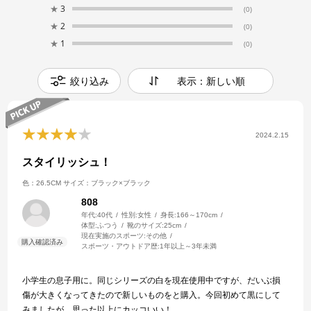
★
3
(0)
★
2
(0)
★
1
(0)
絞り込み
表示：新しい順
2024.2.15
スタイリッシュ！
色：26.5CM
サイズ：ブラック×ブラック
808
年代:
40代
性別:
女性
身長:
166～170cm
体型:
ふつう
靴のサイズ:
25cm
現在実施のスポーツ:
その他
スポーツ・アウトドア歴:
1年以上～3年未満
小学生の息子用に。同じシリーズの白を現在使用中ですが、だいぶ損
傷が大きくなってきたので新しいものをと購入。今回初めて黒にして
みましたが、思った以上にカッコいい！