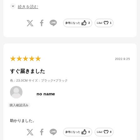
実物の確認は諦め、ネットで探しましたが、24.0のサイズが見つから
続きを読む
ず、唯一ここにあり、即購入。
発送まで数日かかるとの事でしたが、２日で届きました。
息子も喜んでいたので、購入できて良かったです。
参考になった
2
Like!
1
2022.9.25
すぐ届きました
色：23.0CM
サイズ：ブラック×ブラック
no name
助かりました。
参考になった
0
Like!
0