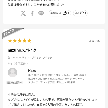
品質は安心ですし、はかせるのが楽しみです！
参考になった
0
Like!
0
2022.7.28
mizunoスパイク
色：24.0CM
サイズ：ブラック×ブラック
サイズ感
:丁度良い
Kazu
年代:
10代
性別:
男性
身長:
～140㎝
体型:
小柄
靴のサイズ:
24cm
現在実施のスポーツ:
サッカー
スポーツ・アウトドア歴:
1年以上～3年未満
小学生の息子に購入。
ミズノのスパイクが欲しいとの事で、実物が見たいと何件かのショッ
プに確認しましたが、在庫無&入荷の予定も無いとの回答。