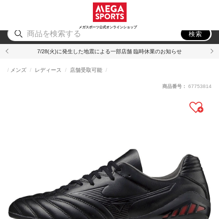
スポーツ
アウトドア
ブランド
アイテム
から探す
から探す
から探す
から探す
メガスポーツ公式オンラインショップ
検索
7/28(火)に発生した地震による一部店舗 臨時休業のお知らせ
メンズ
レディース
店舗受取可能
商品番号：
67753814