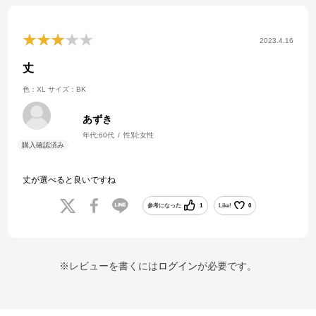
2023.4.16
丈
色：XL
サイズ：BK
あずき
年代:
60代
性別:
女性
丈が選べると良いですね
参考になった
1
Like!
0
※レビューを書くには
ログイン
が必要です。