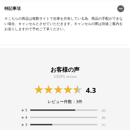
特記事項
※こちらの商品は複数サイトで在庫を共有している為、商品の手配ができな
い場合、キャンセルとさせていただきます。キャンセルの際は別途ご案内を
お送りしますので予めご了承ください。
お客様の声
USER’S review
4.3
レビュー件数：
3
件
★
5
(2)
★
4
(0)
★
3
(1)