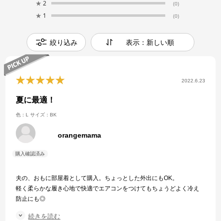
★
2
(0)
★
1
(0)
絞り込み
表示：新しい順
2022.6.23
夏に最適！
色：L
サイズ：BK
orangemama
夫の、おもに部屋着として購入。ちょっとした外出にもOK。
軽く柔らかな履き心地で快適でエアコンをつけてもちょうどよく冷え
防止にも◎
洗濯してもすぐ乾くのでいつも清潔に着用できて気持ち良い。との
続きを読む
事。