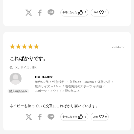
とても良い買い物でした。
参考になった
0
Like!
1
2023.7.9
こればかりです。
色：XL
サイズ：BK
no name
年代:
30代
性別:
女性
身長:
156～160cm
体型:
小柄
靴のサイズ:
～23cm
現在実施のスポーツ:
その他
スポーツ・アウトドア歴:
3年以上
ネイビーも持っていて交互にこればかり履いています。
参考になった
0
Like!
0