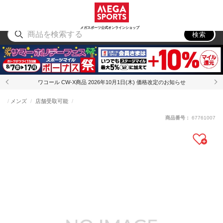
スポーツ
アウトドア
ブランド
アイテム
から探す
から探す
から探す
から探す
メガスポーツ公式オンラインショップ
検索
ワコール CW-X商品 2026年10月1日(木) 価格改定のお知らせ
メンズ
店舗受取可能
商品番号：
67761007