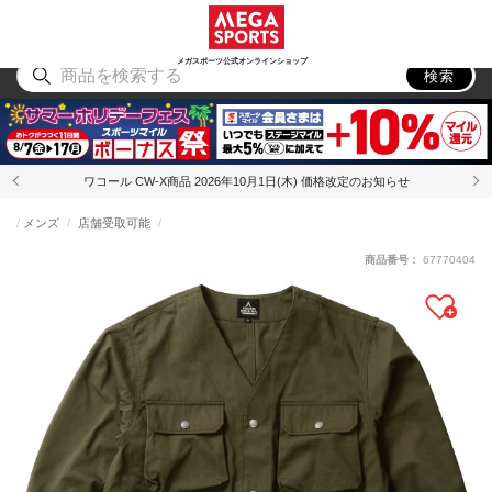
スポーツ
アウトドア
ブランド
アイテム
から探す
から探す
から探す
から探す
メガスポーツ公式オンラインショップ
検索
ワコール CW-X商品 2026年10月1日(木) 価格改定のお知らせ
メンズ
店舗受取可能
商品番号：
67770404