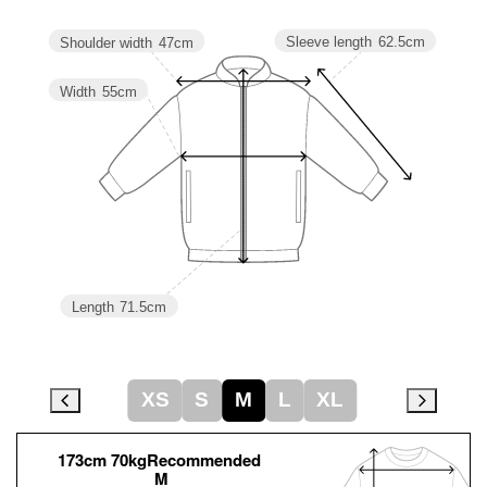
Sleeve length
62.5cm
Shoulder width
47cm
Width
55cm
Length
71.5cm
XS
S
M
L
XL
173cm 70kgRecommended
M