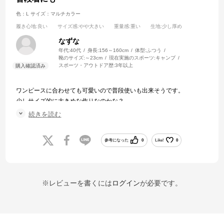
色：L
サイズ：マルチカラー
履き心地
:良い
サイズ感
:やや大きい
重量感
:重い
生地
:少し厚め
なずな
年代:
40代
身長:
156～160cm
体型:
ふつう
靴のサイズ:
～23cm
現在実施のスポーツ:
キャンプ
スポーツ・アウトドア歴:
3年以上
ワンピースに合わせても可愛いので普段使いも出来そうです。
少しサイズ的に大きめな作りなのかな？
ゆったり目が苦手な方はワンサイズ下げてもいいかも。
続きを読む
ポケットもたくさんあるので便利です。
参考になった
0
Like!
0
※レビューを書くには
ログイン
が必要です。