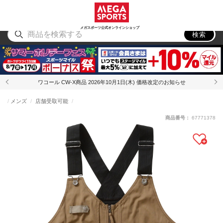
スポーツ
アウトドア
ブランド
アイテム
から探す
から探す
から探す
から探す
メガスポーツ公式オンラインショップ
検索
ワコール CW-X商品 2026年10月1日(木) 価格改定のお知らせ
メンズ
店舗受取可能
商品番号：
67771378