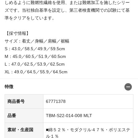
しめるように難燃性繊維を使用、または難燃加工を施したシリー
ズです。当社独自基準を設定し、第三者検査機関での試験にて基
準をクリアをしています。
【採寸情報】
サイズ：着丈／身幅／肩幅／裾幅
S：43.0／58.5／49.9／59.5cm
M：45.0／60.5／51.9／60.5cm
L：47.0／62.5／53.9／62.5cm
XL：49.0／64.5／55.9／64.5cm
特徴
商品番号
67771378
品番
TBM-S22-014-008 MLT
素材・生産国
■綿５２％・モダクリル４７％・ポリエステ
ル１％