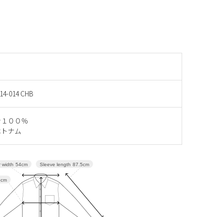
14-014 CHB
ン１００％
ベトナム
Sleeve length
87.5cm
 width
54cm
5cm