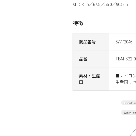
XL：81.5／67.5／56.0／90.5cm
特徴
商品番号
67772046
品番
TBM-S22-0
素材・生産
■ナイロ
国
生産国：
Shoulder
Width
6