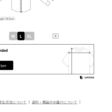
gth
78.5cm
M
L
XL
nded
 type
支払方法について
送料・商品のお届けについて