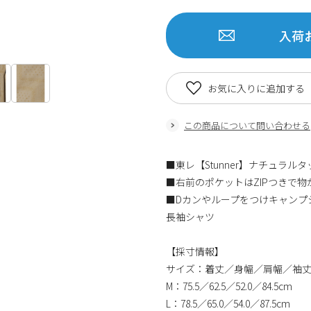
入荷
お気に入りに追加する
この商品について問い合わせる
■東レ【Stunner】ナチュラ
■右前のポケットはZIPつきで物
■Dカンやループをつけキャンプ
長袖シャツ
【採寸情報】
サイズ：着丈／身幅／肩幅／袖
M：75.5／62.5／52.0／84.5cm
L：78.5／65.0／54.0／87.5cm