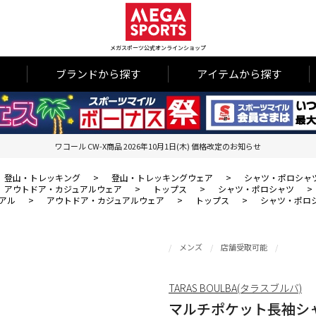
メガスポーツ公式オンラインショップ
ブランドから探す
アイテムから探す
ワコール CW-X商品 2026年10月1日(木) 価格改定のお知らせ
登山・トレッキング
>
登山・トレッキングウェア
>
シャツ・ポロシャ
アウトドア・カジュアルウェア
>
トップス
>
シャツ・ポロシャツ
>
アル
>
アウトドア・カジュアルウェア
>
トップス
>
シャツ・ポロ
メンズ
店舗受取可能
TARAS BOULBA(タラスブルバ)
マルチポケット長袖シ