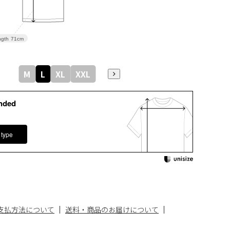
gth
71cm
M
L
XL
XXL
nded
 type
支払方法について
送料・商品のお届けについて