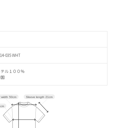
14-035 WHT
ステル１００％
中国
Sleeve length
21cm
 width
50cm
8cm