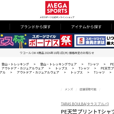
メガスポーツ公式オンラインショップ
ブランドから探す
アイテムから探す
ワコール CW-X商品 2026年10月1日(木) 価格改定のお知らせ
登山・トレッキング
>
登山・トレッキングウェア
>
Tシャツ
>
P
アウトドア・カジュアルウェア
>
トップス
>
Tシャツ
>
PE天竺
アル
>
アウトドア・カジュアルウェア
>
トップス
>
Tシャツ
>
メンズ
店舗受取可能
TARAS BOULBA(タラスブルバ)
PE天竺プリントTシャ