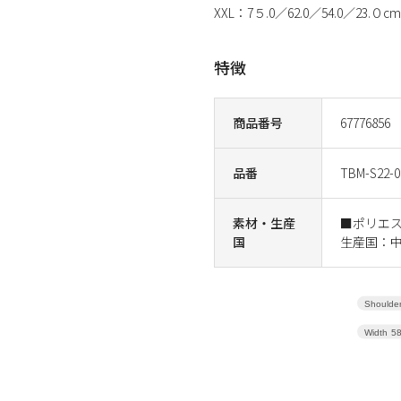
XXL：7５.0／62.0／54.0／23.０cm
特徴
商品番号
67776856
品番
TBM-S22-0
素材・生産
■ポリエ
国
生産国：
Shoulder
Width
5