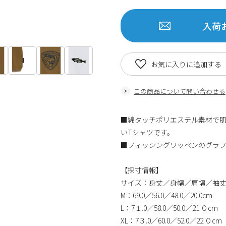
入荷
お気に入りに追加する
この商品について問い合わせる
■綿タッチポリエステル素材で
いTシャツです。
■フィッシングワッペンのグラ
【採寸情報】
サイズ：身丈／身幅／肩幅／袖
M：69.0／56.0／48.0／20.0cm
L：7１.0／58.0／50.0／21.０cm
XL：7３.0／60.0／52.0／22.０cm