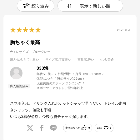
絞り込み
表示：新しい順
2023.8.4
胸ちゃく最高
色：L
サイズ：ブルーグレー
履き心地
:とても良い
サイズ感
:丁度良い
重量感
:軽い
生地
:普通
333海
年代:
70代～
性別:
男性
身長:
166～170cm
体型:
ふつう
靴のサイズ:
26cm
現在実施のスポーツ:
ランニング
スポーツ・アウトドア歴:
3年以上
スマホ入れ、ドリンク入れポケットシャッツ早々ない。トレイル走向
きシャッツ。値段も手頃
いつも2着が必然。今後も胸チャック探します、
参考になった
0
Like!
0