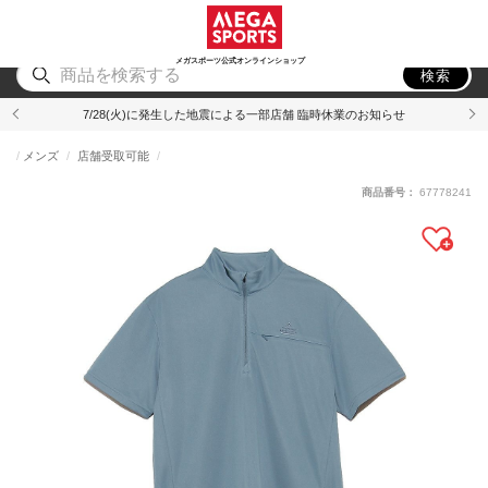
スポーツ
アウトドア
ブランド
アイテム
から探す
から探す
から探す
から探す
メガスポーツ公式オンラインショップ
検索
7/28(火)に発生した地震による一部店舗 臨時休業のお知らせ
メンズ
店舗受取可能
商品番号：
67778241