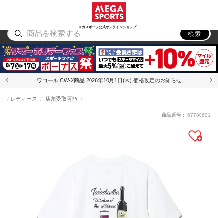
スポーツ
アウトドア
ブランド
アイテム
から探す
から探す
から探す
から探す
メガスポーツ公式オンラインショップ
検索
ワコール CW-X商品 2026年10月1日(木) 価格改定のお知らせ
レディース
店舗受取可能
商品番号：
67780601