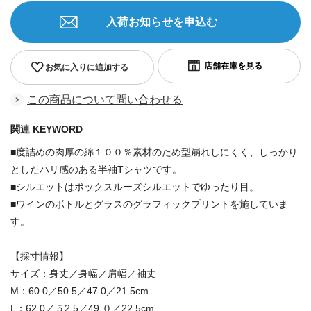
入荷お知らせを申込む
お気に入りに追加する
この商品について問い合わせる
関連 KEYWORD
■度詰めの肉厚の綿１００％素材のため型崩れしにくく、しっかり
としたハリ感のある半袖Tシャツです。
■シルエットはボックスルーズシルエットでゆったり目。
■ワインのボトルとグラスのグラフィックプリントを施していま
す。
【採寸情報】
サイズ：身丈／身幅／肩幅／袖丈
M：60.0／50.5／47.0／21.5cm
L：62.0／５2.5／49.０／22.5cm