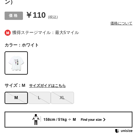
ン）
￥110
(税込)
価格について
獲得ステージマイル：最大
5マイル
カラー：ホワイト
サイズ：M
サイズガイドはこちら
M
L
XL
158cm / 51kg
M
Find your size