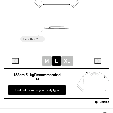
Length
62cm
M
L
XL
158cm 51kgRecommended
M
Find out more on your body type