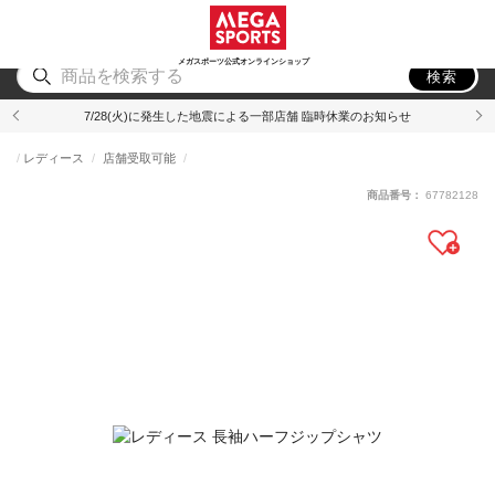
スポーツ
アウトドア
ブランド
アイテム
から探す
から探す
から探す
から探す
メガスポーツ公式オンラインショップ
検索
7/28(火)に発生した地震による一部店舗 臨時休業のお知らせ
レディース
店舗受取可能
商品番号：
67782128