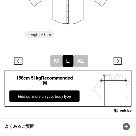
Length
61cm
M
L
XL
158cm 51kgRecommended
M
Find out more on your body type
よくあるご質問