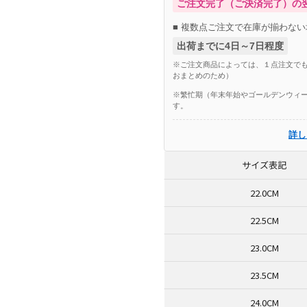
ご注文完了（ご決済完了）の
■ 複数点ご注文で在庫が揃わない
出荷までに4日～7日程度
※ご注文商品によっては、１点注文でも
おまとめのため）
※繁忙期（年末年始やゴールデンウィー
す。
詳し
サイズ表記
22.0CM
22.5CM
23.0CM
23.5CM
24.0CM