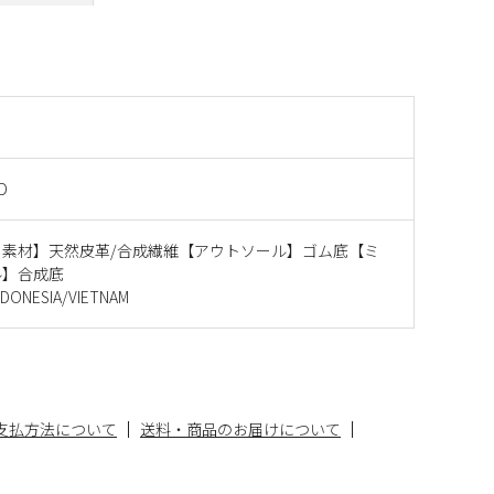
D
ー素材】天然皮革/合成繊維【アウトソール】ゴム底【ミ
ル】合成底
ONESIA/VIETNAM
支払方法について
送料・商品のお届けについて