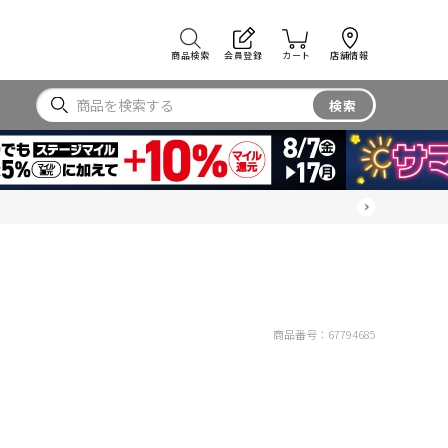
商品検索
会員登録
カート
店舗情報
検索
商品番号：
67794685