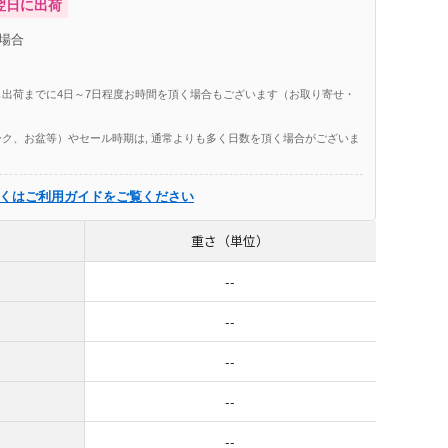
翌日に出荷
場合
出荷までに4日～7日程度お時間を頂く場合もございます（お取り寄せ・
ク、お盆等）やセール時期は, 通常よりも多く日数を頂く場合がございま
くはご利用ガイドをご覧ください
重さ（単位）
--
--
--
--
--