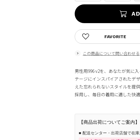
AD
FAVORITE
この商品について問い合わせる
男性用996 v2を、あなたが気
テージにインスパイアされたデ
えた忘れられないスタイルを提供
採用し、毎日の着用に適した快
【商品出荷についてご案内】
■ 配送センター・出荷店舗で在