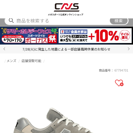
SHOES
WEAR
ACCESSORY
BRAND
RANKING
メガスポーツ公式オンラインショップ
検索
7/28(火)に発生した地震による一部店舗 臨時休業のお知らせ
メンズ
店舗受取可能
商品番号：
67794701