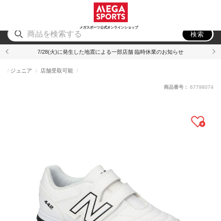
スポーツ
アウトドア
ブランド
アイテム
から探す
から探す
から探す
から探す
メガスポーツ公式オンラインショップ
検索
7/28(火)に発生した地震による一部店舗 臨時休業のお知らせ
ジュニア
店舗受取可能
商品番号：
67798074