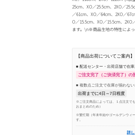
25cm、XO／25.5cm、2XO／25
／61cm、XO／64cm、2XO／67c
O／15.5cm、XO／15.5cm、
ます。\n※商品生地の特性によ
【商品出荷についてご案内】
■ 配送センター・出荷店舗で在
ご注文完了（ご決済完了）の
■ 複数点ご注文で在庫が揃わない
出荷までに4日～7日程度
※ご注文商品によっては、１点注文でも
おまとめのため）
※繁忙期（年末年始やゴールデンウィー
す。
詳し