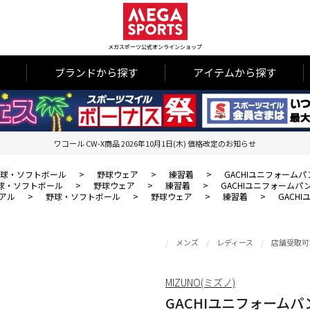
メガスポーツ公式オンラインショップ
ブランドから探す
アイテムから探す
ワコール CW-X商品 2026年10月1日(木) 価格改定のお知らせ
球・ソフトボール
>
野球ウェア
>
練習着
>
GACHIユニフォーム
球・ソフトボール
>
野球ウェア
>
練習着
>
GACHIユニフォームパ
アル
>
野球・ソフトボール
>
野球ウェア
>
練習着
>
GACH
メンズ
レディース
店舗受取可
MIZUNO(ミズノ)
GACHIユニフォーム