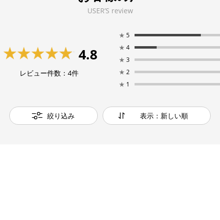
USER’S review
★
5
★
4
4.8
★
3
★
2
レビュー件数：
4
件
★
1
絞り込み
表示：新しい順