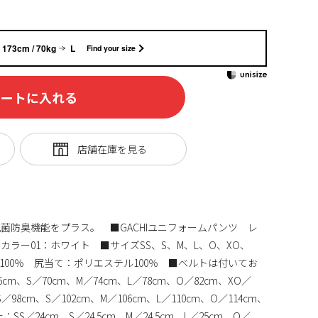
173cm / 70kg
L
Find your size
カートに入れる
菌防臭機能をプラス。 ■GACHIユニフォームパンツ レ
ラー01：ホワイト ■サイズSS、S、M、L、O、XO、
100％ 尻当て：ポリエステル100％ ■ベルトは付いてお
cm、S／70cm、M／74cm、L／78cm、O／82cm、XO／
S／98cm、S／102cm、M／106cm、L／110cm、O／114cm、
股上：SS／24cm、S／24.5cm、M／24.5cm、L／25cm、O／