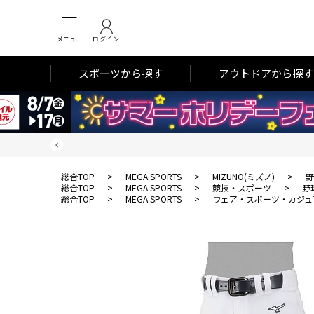
メニュー
ログイン
スポーツから探す
アウトドアから探す
総合TOP
>
MEGA SPORTS
>
MIZUNO(ミズノ)
>
野
総合TOP
>
MEGA SPORTS
>
競技・スポーツ
>
野
総合TOP
>
MEGA SPORTS
>
ウェア・スポーツ・カジュ