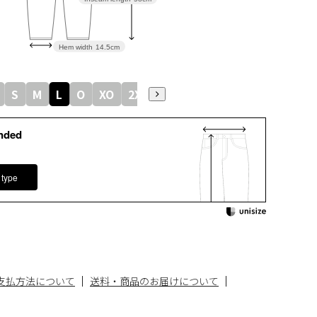
Hem width
14.5cm
S
M
L
O
XO
2XO
nded
 type
支払方法について
送料・商品のお届けについて