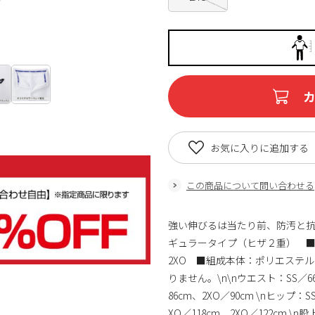
お気に入りに追加する
この商品について問い合わせる
強い伸びるは当たり前、防汚と抗
ギュラータイプ（ヒザ２重） ■カ
2XO ■組成本体：ポリエステル
りません。\n\nウエスト：SS／66
86cm、2XO／90cm \nヒップ：S
XO／118cm、2XO／122cm \n