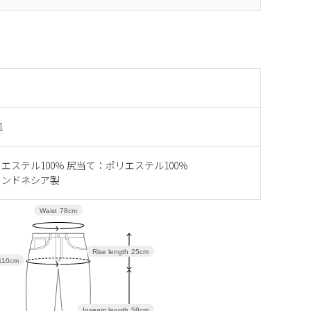
1
エステル100％ 尻当て：ポリエステル100％
インドネシア製
Waist
78cm
Rise length
25cm
110cm
Inseam length
58cm