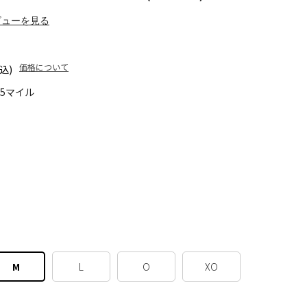
ビューを見る
価格について
込)
45マイル
M
L
O
XO