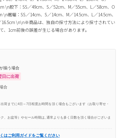
.5cm \n股下：SS／49cm、S／52cm、M／55cm、L／58cm、O
m \n裾幅：SS／14cm、S／14cm、M／14.5cm、L／14.5cm、
2XO／16.5cm \n\n※商品は、独自の採寸方法により採寸されてい
って、1cm前後の誤差が生じる場合があります。
庫が揃う場合
翌日に出荷
場合
出荷までに4日～7日程度お時間を頂く場合もございます（お取り寄せ・
ク、お盆等）やセール時期は, 通常よりも多く日数を頂く場合がございま
くはご利用ガイドをご覧ください