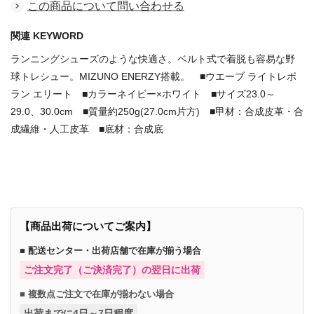
この商品について問い合わせる
関連 KEYWORD
ランニングシューズのような快適さ。ベルト式で着脱も容易な野
球トレシュー。MIZUNO ENERZY搭載。 ■ウエーブ ライトレボ
ラン エリート ■カラーネイビー×ホワイト ■サイズ23.0～
29.0、30.0cm ■質量約250g(27.0cm片方) ■甲材：合成皮革・合
成繊維・人工皮革 ■底材：合成底
商品番号：67804708
【商品出荷についてご案内】
■ 配送センター・出荷店舗で在庫が揃う場合
ご注文完了（ご決済完了）の翌日に出荷
■ 複数点ご注文で在庫が揃わない場合
出荷までに4日～7日程度