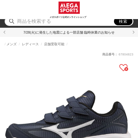
スポーツ
アウトドア
ブランド
アイテム
から探す
から探す
から探す
から探す
メガスポーツ公式オンラインショップ
検索
7/28(火)に発生した地震による一部店舗 臨時休業のお知らせ
メンズ
レディース
店舗受取可能
商品番号：
67804823