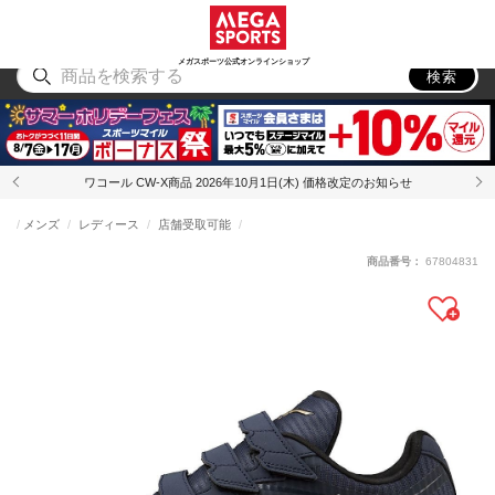
スポーツ
アウトドア
ブランド
アイテム
から探す
から探す
から探す
から探す
メガスポーツ公式オンラインショップ
検索
ワコール CW-X商品 2026年10月1日(木) 価格改定のお知らせ
メンズ
レディース
店舗受取可能
商品番号：
67804831