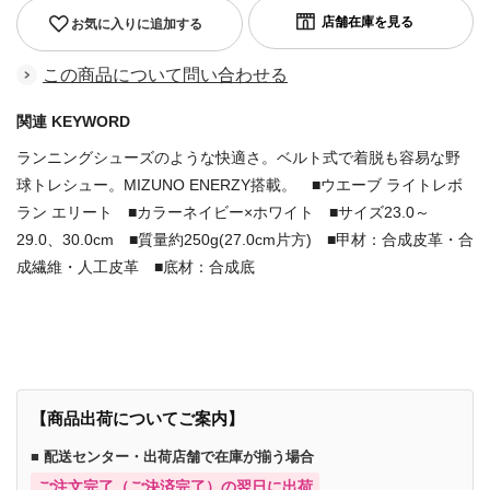
お気に入りに追加する
この商品について問い合わせる
関連 KEYWORD
ランニングシューズのような快適さ。ベルト式で着脱も容易な野
球トレシュー。MIZUNO ENERZY搭載。 ■ウエーブ ライトレボ
ラン エリート ■カラーネイビー×ホワイト ■サイズ23.0～
29.0、30.0cm ■質量約250g(27.0cm片方) ■甲材：合成皮革・合
成繊維・人工皮革 ■底材：合成底
商品番号：67804708
【商品出荷についてご案内】
■ 配送センター・出荷店舗で在庫が揃う場合
ご注文完了（ご決済完了）の翌日に出荷