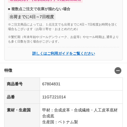
■ 複数点ご注文で在庫が揃わない場合
出荷までに4日～7日程度
※ご注文商品によっては、１点注文でも出荷までに4日～7日程度お時間を頂く
場合もございます（お取り寄せ・おまとめのため）
※繁忙期（年末年始やゴールデンウィーク、お盆等）やセール時期は, 通常より
も多く日数を頂く場合がございます。
詳しくはご利用ガイドをご覧ください
特徴
商品番号
67804831
品番
11GT221014
素材・生産国
甲材：合成皮革・合成繊維・人工皮革底材
合成底
生産国：ベトナム製