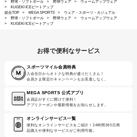
>
野球・ソフトボール
>
野球ウェア
>
ウォームアップウェア
>
KUGEKI ICEビートアップ
総合TOP
>
MEGA SPORTS
>
ウェア・スポーツ・カジュアル
>
野球・ソフトボール
>
野球ウェア
>
ウォームアップウェア
>
KUGEKI ICEビートアップ
お得で便利なサービス
スポーツマイル会員特典
入会当日からオトクな特典が盛りだくさん！
会員さま限定のキャンペーンもお見逃しなく。
MEGA SPORTS 公式アプリ
会員証がすぐに開けて便利！
アプリクーポンや最新情報をお知らせします。
オンラインサービス一覧
便利なオンラインサービスをご紹介！24時間365日商
品購入や便利なサービスがご利用可能。