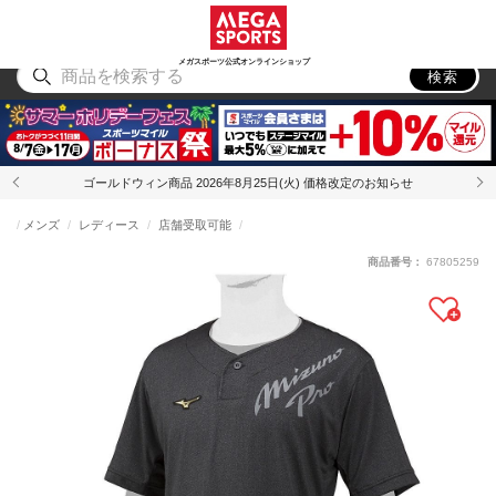
スポーツ
アウトドア
ブランド
アイテム
から探す
から探す
から探す
から探す
メガスポーツ公式オンラインショップ
検索
ゴールドウィン商品 2026年8月25日(火) 価格改定のお知らせ
メンズ
レディース
店舗受取可能
商品番号：
67805259