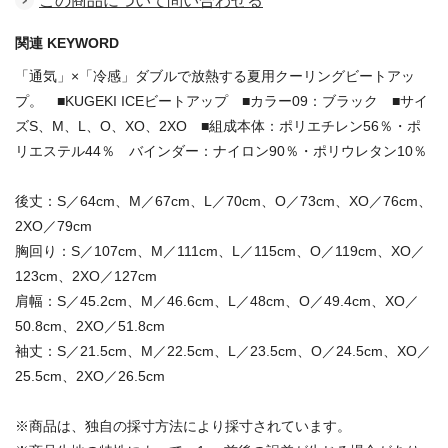
この商品について問い合わせる
関連 KEYWORD
「通気」×「冷感」ダブルで放熱する夏用クーリングビートアッ
プ。 ■KUGEKI ICEビートアップ ■カラー09：ブラック ■サイ
ズS、M、L、O、XO、2XO ■組成本体：ポリエチレン56％・ポ
リエステル44％ バインダー：ナイロン90％・ポリウレタン10％
後丈：S／64cm、M／67cm、L／70cm、O／73cm、XO／76cm、
2XO／79cm
胸回り：S／107cm、M／111cm、L／115cm、O／119cm、XO／
123cm、2XO／127cm
肩幅：S／45.2cm、M／46.6cm、L／48cm、O／49.4cm、XO／
50.8cm、2XO／51.8cm
袖丈：S／21.5cm、M／22.5cm、L／23.5cm、O／24.5cm、XO／
25.5cm、2XO／26.5cm
※商品は、独自の採寸方法により採寸されています。