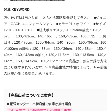
関連 KEYWORD
強い伸びるは当たり前、防汚と抗菌防臭機能をプラス。 ■ジュニ
ア・GACHIユニフォームシャツ ■カラー01：ホワイト ■サイズ
120130140150160 ■組成ポリエステル100％\n\n後丈：120／
57cm、130／61cm、140／65cm、150／69cm、160／72cm \n胸
回り：120／78cm、130／84cm、140／90cm、150／96cm、160
／100cm \n肩幅：120／33cm、130／36cm、140／38cm、150／
40cm、160／42cm \n袖丈：120／11.5cm、130／13.5cm、140／
14cm、150／14.5cm、160／15cm \n\n※商品は、独自の採寸方法
により採寸されています。\n※商品生地の特性によって、1cm前後
の誤差が生じる場合があります。
【商品出荷についてご案内】
■ 配送センター・出荷店舗で在庫が揃う場合
ご注文完了（ご決済完了）の翌日に出荷