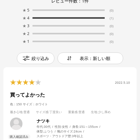
レビュー件数：
1
件
★
5
(0)
★
4
(1)
★
3
(0)
★
2
(0)
★
1
(0)
絞り込み
表示：新しい順
2022.5.10
買ってよかった
色：150
サイズ：ホワイト
履き心地
:普通
サイズ感
:丁度良い
重量感
:普通
生地
:少し厚め
ナツキ
年代:
30代
性別:
女性
身長:
151～155cm
体型:
ふつう
靴のサイズ:
24cm
スポーツ・アウトドア歴:
3年以上