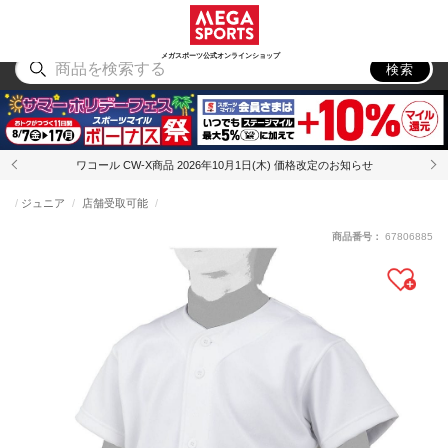
スポーツ
アウトドア
ブランド
アイテム
から探す
から探す
から探す
から探す
メガスポーツ公式オンラインショップ
検索
ワコール CW-X商品 2026年10月1日(木) 価格改定のお知らせ
ジュニア
店舗受取可能
商品番号：
67806885