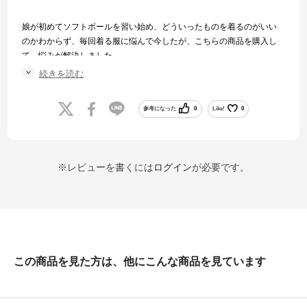
娘が初めてソフトボールを習い始め、どういったものを着るのがいい
のかわからず、毎回着る服に悩んで今したが、こちらの商品を購入し
て、悩みが解決しました。
汚れも付きにくいし、付いても洗濯でとれやすいです。
続きを読む
夏場は少し暑いかなぁ？と思いますが、様子みで行きます。
参考になった
0
Like!
0
※レビューを書くには
ログイン
が必要です。
この商品を見た方は、他にこんな商品を見ています