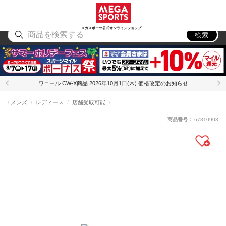
スポーツ
アウトドア
ブランド
アイテム
から探す
から探す
から探す
から探す
メガスポーツ公式オンラインショップ
検索
ワコール CW-X商品 2026年10月1日(木) 価格改定のお知らせ
メンズ
レディース
店舗受取可能
商品番号：
67810903