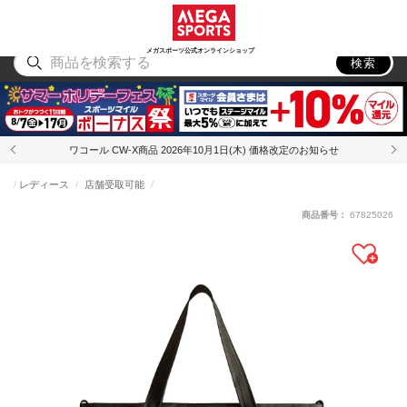
スポーツ
アウトドア
ブランド
アイテム
から探す
から探す
から探す
から探す
メガスポーツ公式オンラインショップ
検索
ワコール CW-X商品 2026年10月1日(木) 価格改定のお知らせ
レディース
店舗受取可能
商品番号：
67825026