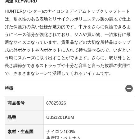
関連 KEYWORD
HUNTER(ハンター)のナイロンミディアムトップクリップトート
は、耐水性のある表地とリサイクルポリエステル製の裏地で仕上
げた保護力の高い仕様が魅力的です。中身をさらに保護できるよ
うにベース部分が強化されており、ジムや買い物、一泊旅行に最
適なサイズになっています。貴重品などの大切な所持品はジップ
式の外ポケットや内ポケットに入れて持ち運べるので、いざとい
う時にスムーズに取り出すことができます。さらに、取り外しと
長さ調節ができるストラップや十分な容量と言った抜群の実用性
で、さまざまなシーンで活躍してくれるアイテムです。
特徴
商品番号
67825026
品番
UBS1201KBM
素材・生産国
ナイロン100%
生産国：ベトナム