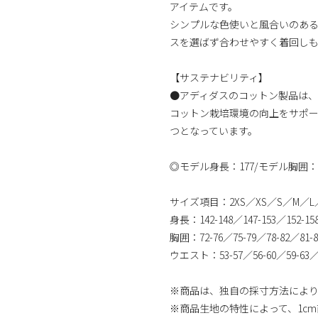
アイテムです。
シンプルな色使いと風合いのあ
スを選ばず合わせやすく着回しも
【サステナビリティ】
●アディダスのコットン製品は
コットン栽培環境の向上をサポ
つとなっています。
◎モデル身長：177/モデル胸囲：
サイズ項目：2XS／XS／S／M／L／
身長：142-148／147-153／152-158
胸囲：72-76／75-79／78-82／81-8
ウエスト：53-57／56-60／59-63／6
※商品は、独自の採寸方法によ
※商品生地の特性によって、1c