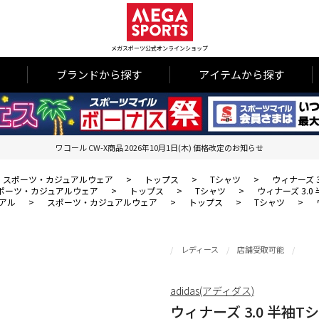
メガスポーツ公式オンラインショップ
ブランドから探す
アイテムから探す
ワコール CW-X商品 2026年10月1日(木) 価格改定のお知らせ
スポーツ・カジュアルウェア
>
トップス
>
Tシャツ
>
ウィナーズ 3.
ポーツ・カジュアルウェア
>
トップス
>
Tシャツ
>
ウィナーズ 3.0 半
アル
>
スポーツ・カジュアルウェア
>
トップス
>
Tシャツ
>
レディース
店舗受取可能
adidas(アディダス)
ウィナーズ 3.0 半袖Tシャツ