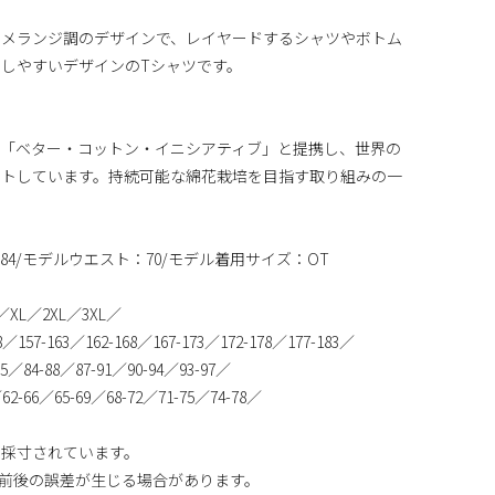
るメランジ調のデザインで、レイヤードするシャツやボトム
しやすいデザインのTシャツです。
、「ベター・コットン・イニシアティブ」と提携し、世界の
ートしています。持続可能な綿花栽培を目指す取り組みの一
84/モデルウエスト：70/モデル着用サイズ：OT
XL／2XL／3XL／
／157-163／162-168／167-173／172-178／177-183／
5／84-88／87-91／90-94／93-97／
2-66／65-69／68-72／71-75／74-78／
り採寸されています。
m前後の誤差が生じる場合があります。