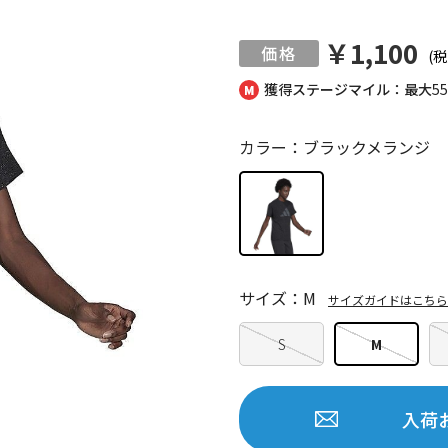
￥1,100
(税
獲得ステージマイル：最大
5
カラー：ブラックメランジ
サイズ：M
サイズガイドはこちら
S
M
入荷