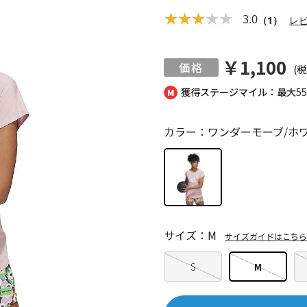
3.0
（1）
レ
￥1,100
(税
獲得ステージマイル：最大
5
カラー：ワンダーモーブ/ホ
サイズ：M
サイズガイドはこちら
S
M