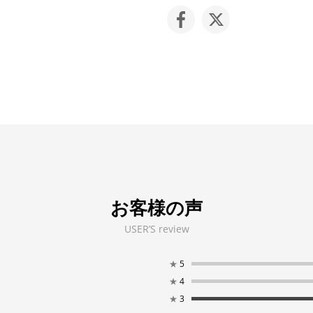
お客様の声
USER’S review
★
5
★
4
★
3