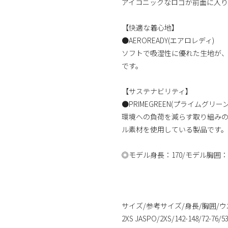
アイコニックなロゴが前面に入り
【快適な着心地】
●AEROREADY(エアロレディ)
ソフトで吸湿性に優れた生地が
です。
【サステナビリティ】
●PRIMEGREEN(プライムグリーン
環境への負荷を減らす取り組み
ル素材を使用している製品です。
◎モデル身長：170/モデル胸囲：
サイズ/参考サイズ/身長/胸囲/
2XS JASPO/2XS/142-148/72-76/53