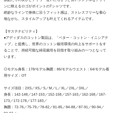
ンに映えるロゴがポイントのTシャツです。
絶妙なラインで身体に沿うフィット感は、ストレスフリーな着心
地ながら、スタイルアップも叶えてくれるアイテムです。
【サステナビリティ】
●アディダスのコットン製品は、「ベター・コットン・イニシアテ
ィブ」と提携し、世界のコットン栽培環境の向上をサポートをす
ることで、持続可能な綿花栽培を目指す取り組みの一つとなって
います。
◎モデル身長：178/モデル胸囲：86/モデルウエスト：64/モデル着
用サイズ：OT
サイズ項目：2XS／XS／S／M／L／XL／2XL／3XL／
身長：142-148／147-153／152-158／157-163／162-168／167-
173／172-178／177-183／
胸囲：72-76／75-79／78-82／81-85／84-88／87-91／90-94／