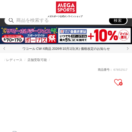
スポーツ
アウトドア
ブランド
アイテム
から探す
から探す
から探す
から探す
メガスポーツ公式オンラインショップ
検索
ワコール CW-X商品 2026年10月1日(木) 価格改定のお知らせ
レディース
店舗受取可能
商品番号：
67852517