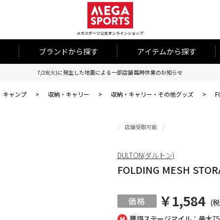
メガスポーツ公式オンラインショップ
ブランドから探す
アイテムから探す
7/28(火)に発生した地震による一部店舗 臨時休業のお知らせ
キャンプ
>
収納・キャリー
>
収納・キャリー・その他グッズ
>
F
店舗受取可能
DULTON(ダルトン)
FOLDING MESH STORA
￥1,584
(税
獲得ステージマイル：最大
7