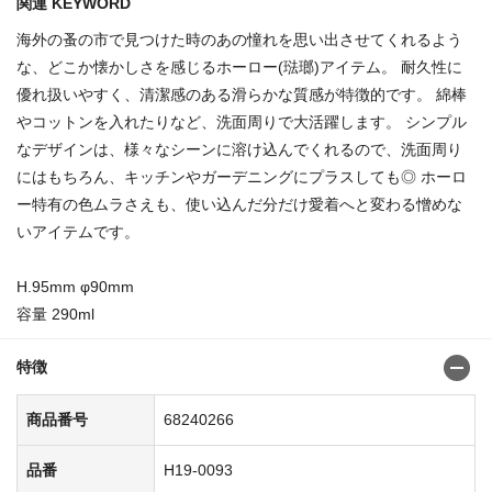
関連 KEYWORD
海外の蚤の市で見つけた時のあの憧れを思い出させてくれるよう
な、どこか懐かしさを感じるホーロー(琺瑯)アイテム。 耐久性に
優れ扱いやすく、清潔感のある滑らかな質感が特徴的です。 綿棒
やコットンを入れたりなど、洗面周りで大活躍します。 シンプル
なデザインは、様々なシーンに溶け込んでくれるので、洗面周り
にはもちろん、キッチンやガーデニングにプラスしても◎ ホーロ
ー特有の色ムラさえも、使い込んだ分だけ愛着へと変わる憎めな
いアイテムです。
H.95mm φ90mm
容量 290ml
特徴
商品番号
68240266
品番
H19-0093