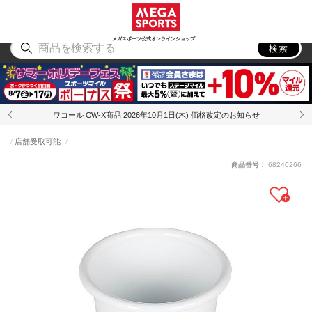
スポーツ
アウトドア
ブランド
アイテム
から探す
から探す
から探す
から探す
メガスポーツ公式オンラインショップ
検索
ワコール CW-X商品 2026年10月1日(木) 価格改定のお知らせ
店舗受取可能
商品番号：
68240266