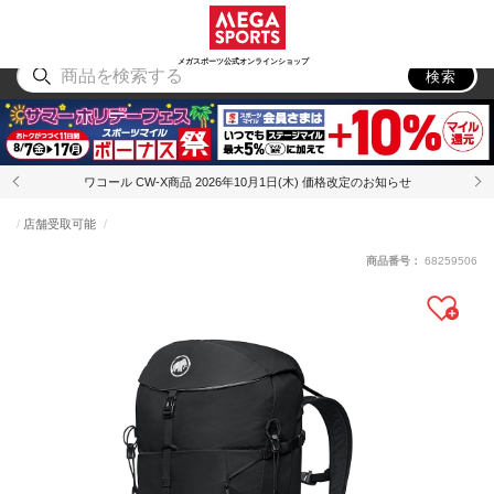
スポーツ
アウトドア
ブランド
アイテム
から探す
から探す
から探す
から探す
メガスポーツ公式オンラインショップ
検索
ワコール CW-X商品 2026年10月1日(木) 価格改定のお知らせ
店舗受取可能
商品番号：
68259506