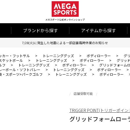
メガスポーツ公式オンラインショップ
ブランドから探す
アイテムから探す
7/28(火)に発生した地震による一部店舗 臨時休業のお知らせ
ッカー・フットサル
>
トレーニンググッズ
>
ボディローラー
>
グ
スケットボール
>
トレーニンググッズ
>
ボディローラー
>
グリッ
ルフ
>
トレーニンググッズ
>
ボディローラー
>
グリッドフォーム
レーボール・ソフトバレー
>
トレーニンググッズ
>
ボディローラー
>
技・スポーツ>パークゴルフ
>
トレーニンググッズ
>
ボディローラー
店舗受取可能
TRIGGER POINT(トリガーポイン
グリッドフォームロー