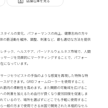
フスタイルの変化、パフォーマンスの向上、健康志向の方々
体の筋活動を維持、調整、刺激など、最も適切な方法を提供
レチック、ヘルスケア、パーソナルウェルネス市場で、人間
マッサージを効果的にマーケティングすることで、パフォー
在になっています。
ッサージセラピストの手指のような感覚を再現した特殊な特
ースができます。GRIDフォームローラーを使用すること
ぐれ筋肉の柔軟性を高めます。また関節の可動域を広げるこ
管への刺激を加えるため血行が良くなり疲労回復を促進しま
されているので、場所を選ばずにどこでも手軽に使用するこ
から一般の方まで使用できる米国で開発された本格的なセル