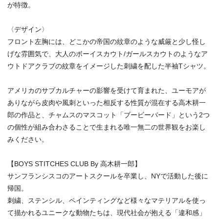
が特徴。
〈デザイン〉
フロント左胸には、どこかの帝国の紋章のような威厳と少し怪し
げな雰囲気で、大人のボーイスカウト/ガールスカウトのようなア
ウトドアクラブの紋章をイメージした刺繍を配した半袖Tシャツ。
アメリカのサブカルチャーの影響を受けて育まれた、ユーモアが
ありながら皮肉や風刺といった相反する性質が混在する高木耕一
郎の作品と、チャムスのマスコット「ブービーバード」という2つ
の個性が組み合わさることで生まれる唯一無二の世界観をお楽し
みください。
【BOYS STITCHES CLUB By 高木耕一郎】
サンフランシスコのアートスクールを卒業し、NYで活動した後に
帰国。
刺繍、ステンシル、ペインティングなど様々なマテリアルを使っ
て描かれるユニークな動物たちは、現代社会が抱える「違和感」