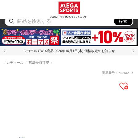
スポーツ
アウトドア
ブランド
アイテム
から探す
から探す
から探す
から探す
メガスポーツ公式オンラインショップ
検索
ワコール CW-X商品 2026年10月1日(木) 価格改定のお知らせ
レディース
店舗受取可能
商品番号：
68266535