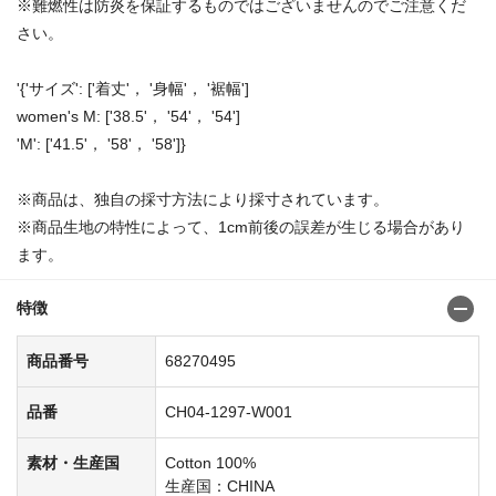
※難燃性は防炎を保証するものではございませんのでご注意くだ
さい。
'{'サイズ': ['着丈'， '身幅'， '裾幅']
women's M: ['38.5'， '54'， '54']
'M': ['41.5'， '58'， '58']}
※商品は、独自の採寸方法により採寸されています。
※商品生地の特性によって、1cm前後の誤差が生じる場合があり
ます。
特徴
商品番号
68270495
品番
CH04-1297-W001
素材・生産国
Cotton 100%
生産国：CHINA