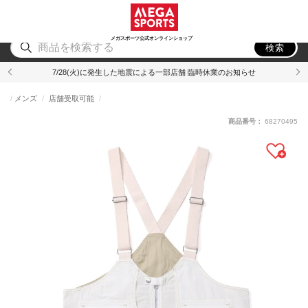
スポーツ
アウトドア
ブランド
アイテム
から探す
から探す
から探す
から探す
メガスポーツ公式オンラインショップ
検索
7/28(火)に発生した地震による一部店舗 臨時休業のお知らせ
メンズ
店舗受取可能
商品番号：
68270495