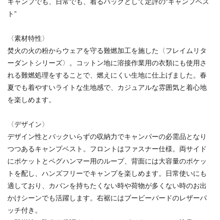
キャンプでも、日常でも、着るバッグとして定評の“キャンプベス
ト”
〈素材特性〉
焚火の火の粉からウェアを守る難燃加工を施した〈フレイムリタ
ーダントシリーズ〉。コットン地に溶接作業用の衣類にも使用さ
れる難燃処理をすることで、燃えにくい生地に仕上げました。春
夏でも着やすいライトな生地感で、カジュアルな雰囲気と着心地
を楽しめます。
〈デザイン〉
デザイン性とバックいらずの収納力でキャンパーの必需品となり
つつあるキャンプベスト。フロントはファスナー仕様。両サイド
にポケットとペグハンマー用のループ、背面には大容量のポケッ
トを配し、ハンズフリーでキャンプを楽しめます。日常使いにも
適しており、カバンを持ちたくない時や荷物が多くない時のお出
かけシーンでも活躍します。右裾にはブービーバードのレザーパ
ッチ付き。