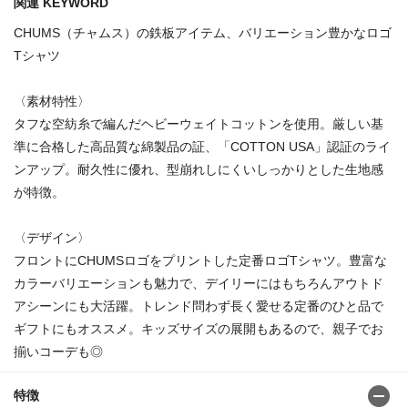
関連 KEYWORD
CHUMS（チャムス）の鉄板アイテム、バリエーション豊かなロゴ
Tシャツ
〈素材特性〉
タフな空紡糸で編んだヘビーウェイトコットンを使用。厳しい基
準に合格した高品質な綿製品の証、「COTTON USA」認証のライ
ンアップ。耐久性に優れ、型崩れしにくいしっかりとした生地感
が特徴。
〈デザイン〉
フロントにCHUMSロゴをプリントした定番ロゴTシャツ。豊富な
カラーバリエーションも魅力で、デイリーにはもちろんアウトド
アシーンにも大活躍。トレンド問わず長く愛せる定番のひと品で
ギフトにもオススメ。キッズサイズの展開もあるので、親子でお
揃いコーデも◎
特徴