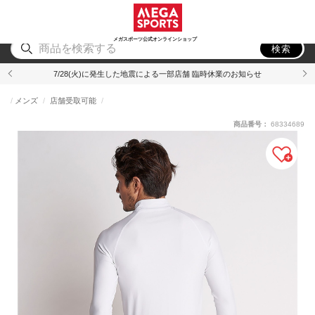
スポーツ
アウトドア
ブランド
アイテム
から探す
から探す
から探す
から探す
メガスポーツ公式オンラインショップ
検索
7/28(火)に発生した地震による一部店舗 臨時休業のお知らせ
メンズ
店舗受取可能
商品番号：
68334689