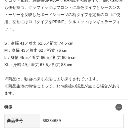
リコット素材。最高値UPF50+で紫外線から肌を守り、高い速乾性
も併せ持つ。グラフィックはフロントに単色タイプとシーズンス
トーリーを反映したボードショーツの柄タイプを定番のロゴに使
用。左袖にはロゴタイプをPRINT。シルエットはレギュラーフィ
ット。
S：身幅 41／着丈 61.5／裄丈 74.5 cm
M：身幅 43／着丈 62／裄丈 76 cm
L：身幅 45.5／着丈 66.5／裄丈 80.5 cm
XL：身幅 49／着丈 67.5／裄丈 83 cm
※商品は、独自の採寸方法により採寸されています。
※商品生地の特性によって、1cm前後の誤差が生じる場合があり
ます。
特徴
商品番号
68334689