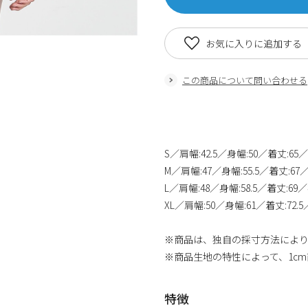
お気に入りに追加する
この商品について問い合わせる
S／肩幅:42.5／身幅:50／着丈:65／
M／肩幅:47／身幅:55.5／着丈:67／
L／肩幅:48／身幅:58.5／着丈:69／
XL／肩幅:50／身幅:61／着丈:72.5／
※商品は、独自の採寸方法によ
※商品生地の特性によって、1c
特徴