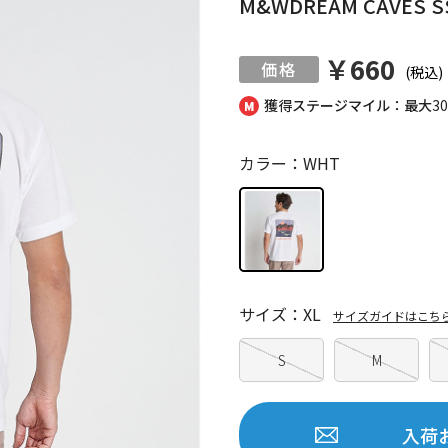
M&WDREAM CAVES S
￥660
(税込)
獲得ステージマイル：最大
3
カラー：WHT
サイズ：XL
サイズガイドはこち
S
M
入荷