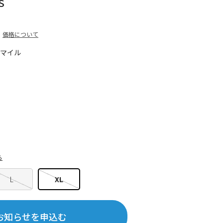
S
価格について
0マイル
ら
L
XL
お知らせを申込む