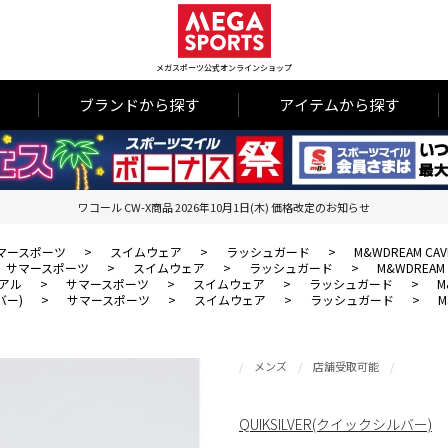
メガスポーツ公式オンラインショップ
ブランドから探す
アイテムから探す
ワコール CW-X商品 2026年10月1日(木) 価格改定のお知らせ
マースポーツ
>
スイムウェア
>
ラッシュガード
>
M&WDREAM CAV
サマースポーツ
>
スイムウェア
>
ラッシュガード
>
M&WDREAM 
アル
>
サマースポーツ
>
スイムウェア
>
ラッシュガード
>
M
バー)
>
サマースポーツ
>
スイムウェア
>
ラッシュガード
>
M
メンズ
店舗受取可能
QUIKSILVER(クイックシルバー)