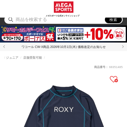
スポーツ
アウトドア
ブランド
アイテム
から探す
から探す
から探す
から探す
メガスポーツ公式オンラインショップ
検索
ワコール CW-X商品 2026年10月1日(木) 価格改定のお知らせ
ジュニア
店舗受取可能
商品番号：
68351485