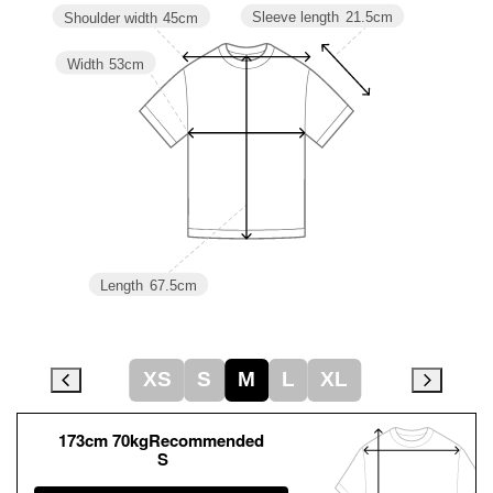
Sleeve length
21.5cm
Shoulder width
45cm
Width
53cm
Length
67.5cm
XS
S
M
L
XL
173cm 70kgRecommended
S