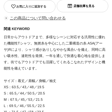
お気に入りに追加する
この商品について問い合わせる
関連 KEYWORD
日常からアウトドアまで、多様なシーンに対応する汎用性に優れ
た機能性Tシャツ。無撚糸を中心にした二重構造の糸 ASA(アー
サ)Rにより、シャリ感がありしなやかな風合いを備え、同時に高
い吸水性、速乾性を発揮。一年を通して快適な着心地を提供しま
す。街でもアウトドアでも活躍してくれるこなれたデザインと機
能性を備えています。
サイズ：着丈／肩幅／身幅／袖丈
XS：63.5／43／48／19.5
S：65.5／44／50.5／20.5
M：67.5／45／53／21.5
L：69.5／46／55.5／22.5
XL：71.5／47／58／23.5