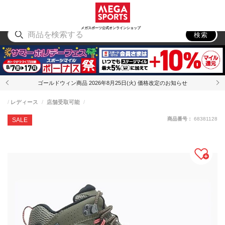
スポーツ
アウトドア
ブランド
アイテム
から探す
から探す
から探す
から探す
メガスポーツ公式オンラインショップ
検索
ゴールドウィン商品 2026年8月25日(火) 価格改定のお知らせ
レディース
店舗受取可能
商品番号：
68381128
SALE