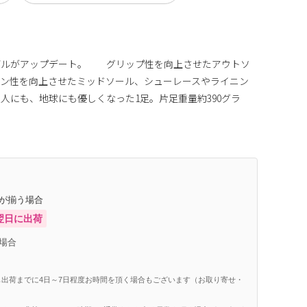
デルがアップデート。 グリップ性を向上させたアウトソ
ョン性を向上させたミッドソール、シューレースやライニン
人にも、地球にも優しくなった1足。片足重量約390グラ
庫が揃う場合
翌日に出荷
場合
出荷までに4日～7日程度お時間を頂く場合もございます（お取り寄せ・