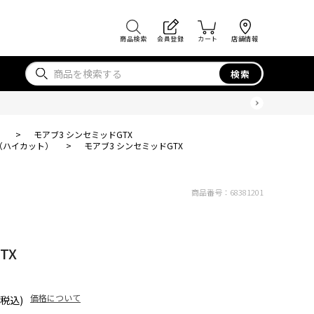
商品検索
会員登録
カート
店舗情報
検索
）
>
モアブ3 シンセミッドGTX
（ハイカット）
>
モアブ3 シンセミッドGTX
商品番号：
68381201
TX
価格について
(税込)