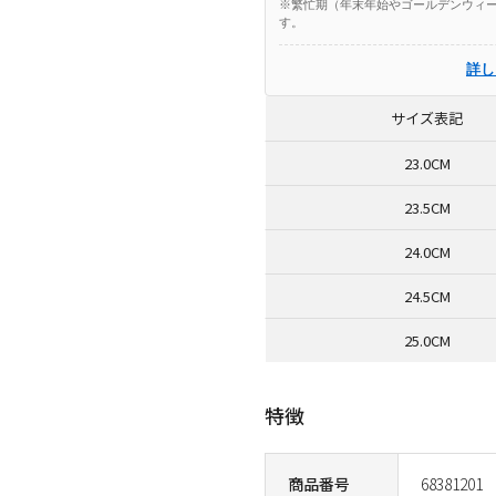
※繁忙期（年末年始やゴールデンウィー
す。
詳し
サイズ表記
23.0CM
23.5CM
24.0CM
24.5CM
25.0CM
特徴
商品番号
68381201