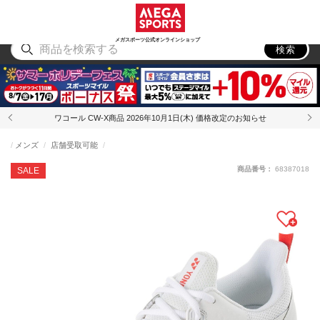
スポーツ
アウトドア
ブランド
アイテム
から探す
から探す
から探す
から探す
メガスポーツ公式オンラインショップ
検索
ワコール CW-X商品 2026年10月1日(木) 価格改定のお知らせ
メンズ
店舗受取可能
商品番号：
68387018
SALE