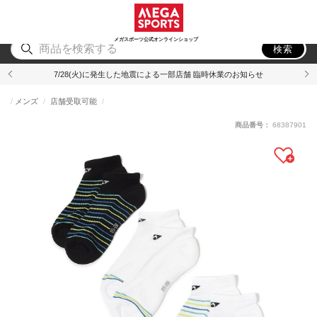
スポーツ
アウトドア
ブランド
アイテム
から探す
から探す
から探す
から探す
メガスポーツ公式オンラインショップ
検索
7/28(火)に発生した地震による一部店舗 臨時休業のお知らせ
メンズ
店舗受取可能
商品番号：
68387901