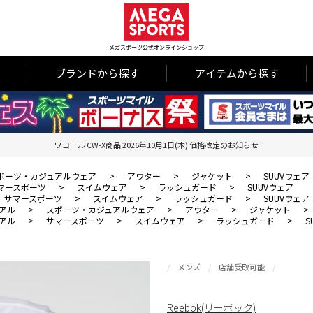
メガスポーツ公式オンラインショップ
ブランドから探す
アイテムから探す
ワコール CW-X商品 2026年10月1日(木) 価格改定のお知らせ
ポーツ・カジュアルウェア
>
アウター
>
ジャケット
>
SUUVウェア
マースポーツ
>
スイムウェア
>
ラッシュガード
>
SUUVウェア
サマースポーツ
>
スイムウェア
>
ラッシュガード
>
SUUVウェア
アル
>
スポーツ・カジュアルウェア
>
アウター
>
ジャケット
>
アル
>
サマースポーツ
>
スイムウェア
>
ラッシュガード
>
S
メンズ
店舗受取可能
Reebok(リーボック)