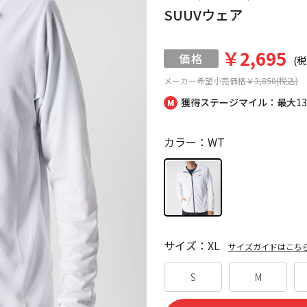
SUUVウェア
￥2,695
(税
メーカー希望小売価格
￥3,850(税込)
獲得ステージマイル：最大
1
カラー：WT
サイズ：XL
サイズガイドはこち
S
M