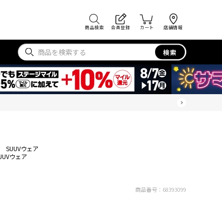
商品検索
会員登録
カート
店舗情報
検索
SUUVウェア
UUVウェア
商品番号：
68393099