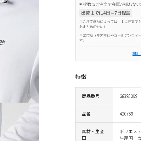
■ 複数点ご注文で在庫が揃わない
出荷までに4日～7日程度
※ご注文商品によっては、１点注文でも
おまとめのため）
※繁忙期（年末年始やゴールデンウィー
す。
詳し
特徴
商品番号
68393099
品番
420768
素材・生産
ポリエステル
国
生産国：