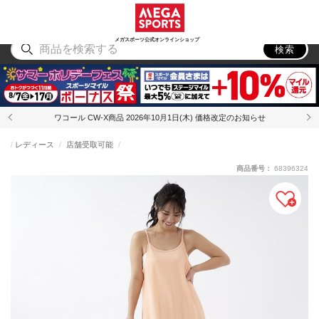
スポーツ
アウトドア
ブランド
アイテム
から探す
から探す
から探す
から探す
メガスポーツ公式オンラインショップ
検索
ワコール CW-X商品 2026年10月1日(木) 価格改定のお知らせ
レディース
店舗受取可能
商品番号：
68396324