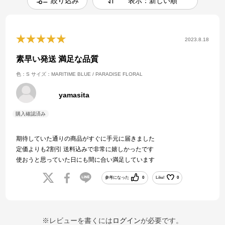
絞り込み
表示：新しい順
2023.8.18
素早い発送 満足な品質
色：S
サイズ：MARITIME BLUE / PARADISE FLORAL
yamasita
期待していた通りの商品がすぐに手元に届きました
定価よりも2割引 送料込みで非常に嬉しかったです
使おうと思っていた日にも間に合い満足しています
参考になった
0
Like!
0
※レビューを書くには
ログイン
が必要です。