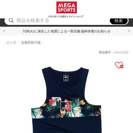
スポーツ
アウトドア
ブランド
アイテム
から探す
から探す
から探す
から探す
メガスポーツ公式オンラインショップ
検索
7/28(火)に発生した地震による一部店舗 臨時休業のお知らせ
メンズ
店舗受取可能
商品番号：
68411883