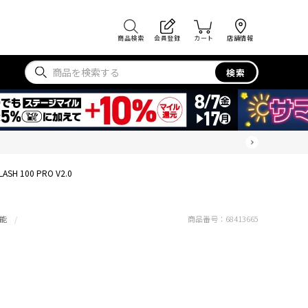
商品検索
会員登録
カート
店舗情報
検索
LASH 100 PRO V2.0
能
商品番号：
68413665