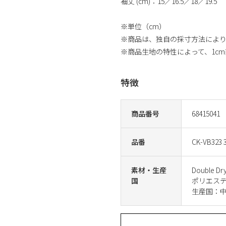
袖丈 (cm)：15／16.5／18／19.5
※単位（cm）
※商品は、独自の採寸方法によ
※商品生地の特性によって、1c
特徴
商品番号
68415041
品番
CK-VB323 
素材・生産
Double Dr
国
ポリエステ
生産国：