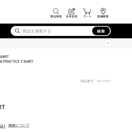
商品検索
会員登録
カート
店舗情報
検索
SHIRT
NI PRACTICE T-SHIRT
商品番号：
68415041
RT
価格について
込)