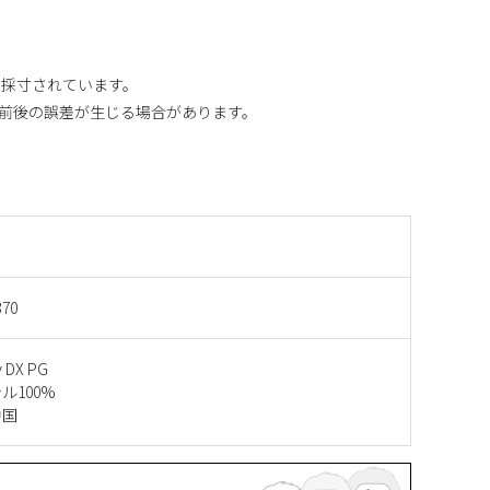
り採寸されています。
m前後の誤差が生じる場合があります。
370
y DX PG
ル100%
中国