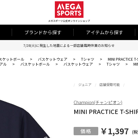
メガスポーツ公式オンラインショップ
ブランドから探す
アイテムから探す
7/28(火)に発生した地震による一部店舗 臨時休業のお知らせ
スケットボール
>
バスケットウェア
>
Tシャツ
>
MINI PRACTICE T-
アル
>
バスケットボール
>
バスケットウェア
>
Tシャツ
>
MI
ジュニア
店舗受取可能
Champion(チャンピオン)
MINI PRACTICE T-SHI
￥1,397
(税