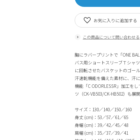
お気に入りに追加する
この商品について問い合わせる
胸にラバープリントで「ONE BAL
バス用ショートスリーブＴシャツです
に回転させたバスケットのゴー
汗速乾機能を備えた素材に、汗
機能「C ODORLESSR」加
ツ（CK-VB503/CK-HB50
サイズ：130／140／150／160
身丈 (cm)：53／57／61／65
身幅 (cm)：39／42／45／48
肩幅 (cm)：35／37／39／41