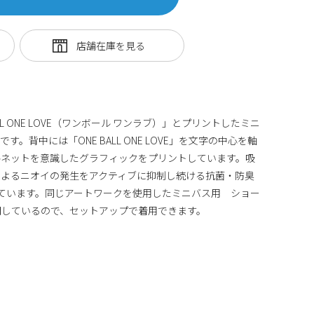
L ONE LOVE（ワンボール ワンラブ）」とプリントしたミニ
。背中には「ONE BALL ONE LOVE」を文字の中心を軸
ルネットを意識したグラフィックをプリントしています。吸
によるニオイの発生をアクティブに抑制し続ける抗菌・防臭
工をしています。同じアートワークを使用したミニバス用 ショー
2）も展開しているので、セットアップで着用できます。