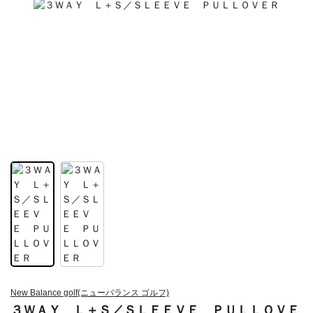
New Balance golf(ニューバランス ゴルフ)
３ＷＡＹ Ｌ＋Ｓ／ＳＬＥＥＶＥ ＰＵＬＬＯＶＥ