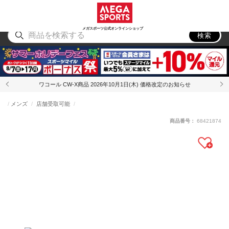
スポーツ
アウトドア
ブランド
アイテム
から探す
から探す
から探す
から探す
メガスポーツ公式オンラインショップ
検索
ワコール CW-X商品 2026年10月1日(木) 価格改定のお知らせ
メンズ
店舗受取可能
商品番号：
68421874