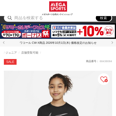
スポーツ
アウトドア
ブランド
アイテム
から探す
から探す
から探す
から探す
メガスポーツ公式オンラインショップ
検索
ワコール CW-X商品 2026年10月1日(木) 価格改定のお知らせ
ジュニア
店舗受取可能
商品番号：
68438084
SALE