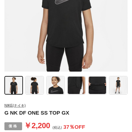
NIKE(ナイキ)
G NK DF ONE SS TOP GX
￥2,200
37
％OFF
(税込)