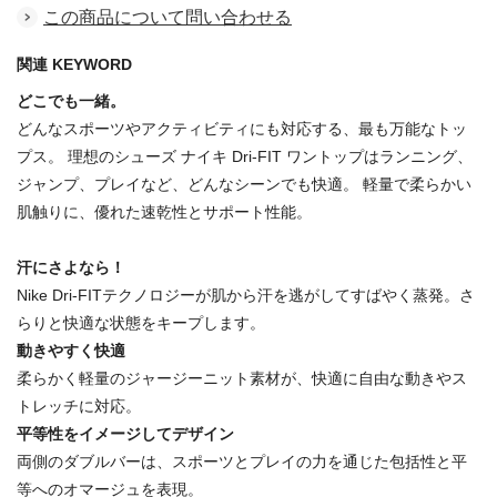
この商品について問い合わせる
関連 KEYWORD
どこでも一緒。
どんなスポーツやアクティビティにも対応する、最も万能なトッ
プス。 理想のシューズ ナイキ Dri-FIT ワントップはランニング、
ジャンプ、プレイなど、どんなシーンでも快適。 軽量で柔らかい
肌触りに、優れた速乾性とサポート性能。
汗にさよなら！
Nike Dri-FITテクノロジーが肌から汗を逃がしてすばやく蒸発。さ
らりと快適な状態をキープします。
動きやすく快適
柔らかく軽量のジャージーニット素材が、快適に自由な動きやス
トレッチに対応。
平等性をイメージしてデザイン
両側のダブルバーは、スポーツとプレイの力を通じた包括性と平
等へのオマージュを表現。